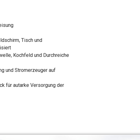
eisung
ldschirm, Tisch und
siert
welle, Kochfeld und Durchreiche
ung und Stromerzeuger auf
ack für autarke Versorgung der