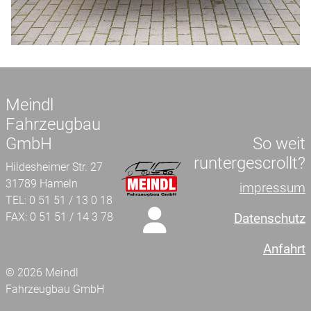
Meindl
Fahrzeugbau
GmbH
So weit
runtergescrollt?
Hildesheimer Str. 27
31789 Hameln
impressum
TEL: 0 51 51 / 13 0 18
FAX: 0 51 51 / 14 3 78
Datenschutz
Anfahrt
© 2026 Meindl
Fahrzeugbau GmbH