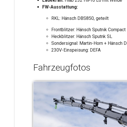
Ladekran:
Hiab 232 HiPro E6 mit Winde
FW-Ausstattung:
RKL: Hänsch DBS850, geteilt
Frontblitzer: Hänsch Sputnik Compact
Heckblitzer: Hänsch Sputnk SL
Sondersignal: Martin-Horn + Hänsch 
230V-Einspeisung: DEFA
Fahrzeugfotos